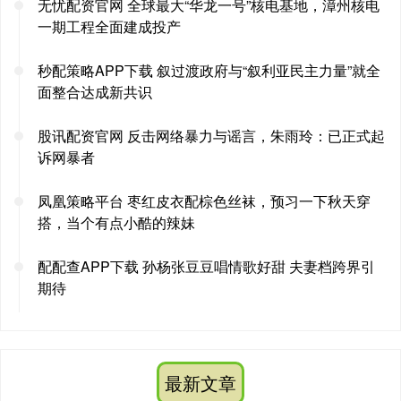
无忧配资官网 全球最大“华龙一号”核电基地，漳州核电
一期工程全面建成投产
秒配策略APP下载 叙过渡政府与“叙利亚民主力量”就全
面整合达成新共识
股讯配资官网 反击网络暴力与谣言，朱雨玲：已正式起
诉网暴者
凤凰策略平台 枣红皮衣配棕色丝袜，预习一下秋天穿
搭，当个有点小酷的辣妹
配配查APP下载 孙杨张豆豆唱情歌好甜 夫妻档跨界引
期待
最新文章