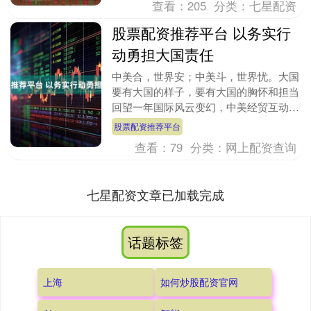
查看：
205
分类：
七星配资
股票配资推荐平台 以务实行
动勇担大国责任
中美合，世界安；中美斗，世界忧。大国
要有大国的样子，要有大国的胸怀和担当
回望一年国际风云变幻，中美经贸互动始
终牵动全球视线。从“打”到“谈”，从山重
股票配资推荐平台
水复疑无路....
查看：
79
分类：
网上配资查询
七星配资文章已加载完成
话题标签
上海
如何炒股配资官网