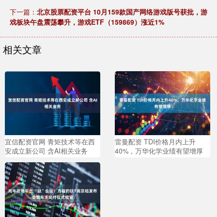
下一篇：
北京股票配资平台 10月159款国产网络游戏版号获批，游
戏板块午盘震荡攀升，游戏ETF（159869）涨近1%
相关文章
宜信配资官网 青矩技术等在西
雷曼配资 TDI价格月内上升
安成立新公司 含AI相关业务
40%，万华化学业绩有望增厚