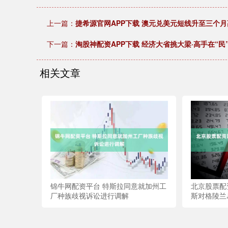
上一篇：
捷希源官网APP下载 澳元兑美元短线升至三个
下一篇：
淘股神配资APP下载 经济大省挑大梁·高手在“民
相关文章
锦牛网配资平台 特斯拉同意就加州工
北京股票配
厂种族歧视诉讼进行调解
斯对格陵兰