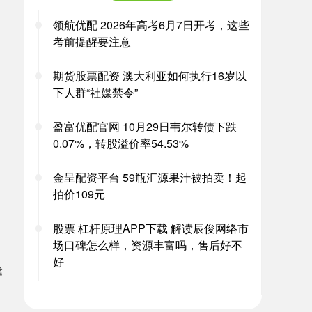
领航优配 2026年高考6月7日开考，这些
考前提醒要注意
期货股票配资 澳大利亚如何执行16岁以
下人群“社媒禁令”
盈富优配官网 10月29日韦尔转债下跌
0.07%，转股溢价率54.53%
金呈配资平台 59瓶汇源果汁被拍卖！起
拍价109元
股票 杠杆原理APP下载 解读辰俊网络市
场口碑怎么样，资源丰富吗，售后好不
好
建