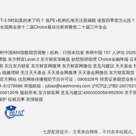
GPT-3.5时刻真的来了吗？ 低PE+机构扎堆关注股揭晓 港股四季度怎么投？
5全国两会第十二届Choice最佳分析师聚焦二十届三中全会
中国A50指数期货调整！机构：行情未结束 券商中国 157 人评论 2025
版 东方财富Level-2 东方财富策略版 妙想投研助理 Choice金融终端 证
 关注东方财富 东方财富网微博 东方财富网微信 意见与建议 天天基金 
产品 稳健理财 关注天天基金 天天基金网微博 天天基金网微信 东方财富期货
货官方网站 信息网络传播视听节目许可证：0908328号 经营证券期货业务
278686 举报邮箱：jubao@eastmoney.com 沪ICP证:沪B2-2007021
2000120号 版权所有:东方财富网 意见与建议:4000300059/952500 关于
保护 征稿启事 友情链接
七星配资提示：文章来自网络，不代表本站观点